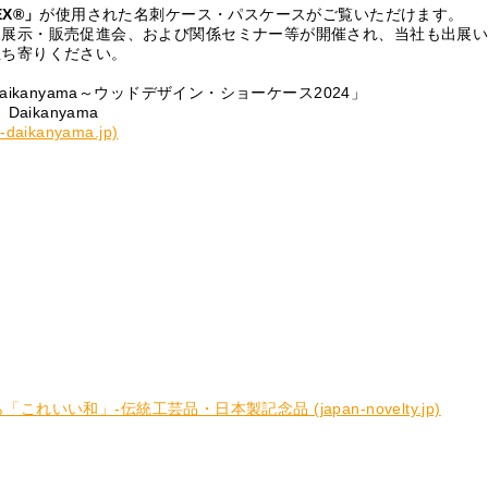
EX®」
が使用された名刺ケース・パスケースがご覧いただけます。
報展示・販売促進会、および関係セミナー等が開催され、当社も出展
立ち寄りください。
ikanyama～ウッドデザイン・ショーケース2024」
ikanyama
-daikanyama.jp)
れいい和」-伝統工芸品・日本製記念品 (japan-novelty.jp)