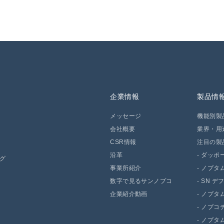
企業情報
製品情
メッセージ
機能別製
会社概要
業界・用
CSR情報
注目の製
沿革
-
ダッポー 
ング
事業所紹介
-
ノプタム
数字で見るサンノプコ
-
SN デ
企業紹介動画
-
ノプタム 
-
ノプコチ
-
ノプタム 