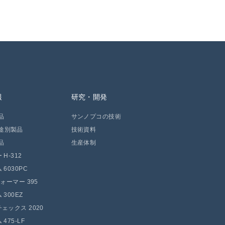
報
研究・開発
品
サンノプコの技術
途別製品
技術資料
品
生産体制
H-312
 6030PC
フォーマー 395
300EZ
ェックス 2020
475-LF