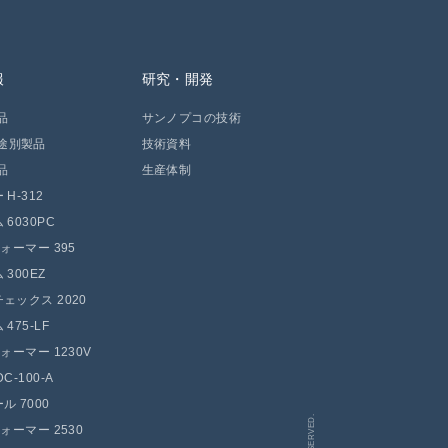
報
研究・開発
品
サンノプコの技術
途別製品
技術資料
品
生産体制
H-312
 6030PC
フォーマー 395
300EZ
ェックス 2020
475-LF
フォーマー 1230V
C-100-A
ル 7000
フォーマー 2530