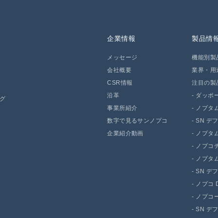
企業情報
製品情
メッセージ
機能別製
会社概要
業界・用
CSR情報
注目の製
沿革
-
ダッポー 
ング
事業所紹介
-
ノプタム
数字で見るサンノプコ
-
SN デ
企業紹介動画
-
ノプタム 
-
ノプコチ
-
ノプタム 
-
SN デ
-
ノプコ D
-
ノプコー
-
SN デ