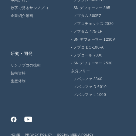
数字で見るサンノプコ
-
SN デフォーマー 395
企業紹介動画
-
ノプタム 300EZ
-
ノプコチェックス 2020
-
ノプタム 475-LF
-
SN デフォーマー 1230V
-
ノプコ DC-100-A
研究・開発
-
ノプコール 7000
-
SN デフォーマー 2530
サンノプコの技術
灰分フリー
技術資料
-
ノパルファ 3340
生産体制
-
ノパルファ D-6010
-
ノパルファ L-1000
HOME
PRIVACY POLICY
SOCIAL MEDIA POLICY