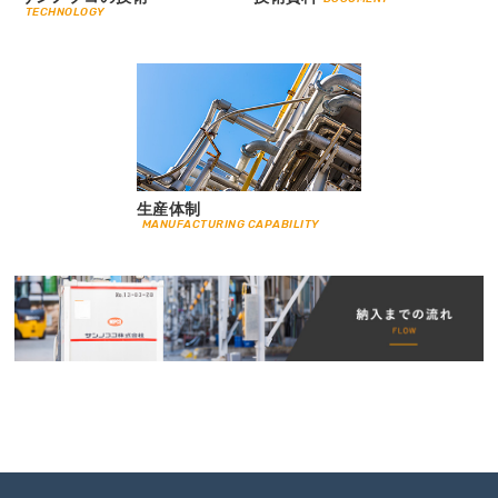
TECHNOLOGY
生産体制
MANUFACTURING CAPABILITY