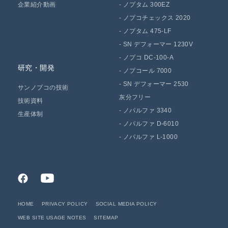
企業紹介動画
-
ノプタム 300EZ
-
ノプコチェックス 2020
-
ノプタム 475-LF
-
SN デフォーマー 1230V
-
ノプコ DC-100-A
研究・開発
-
ノプコール 7000
-
SN デフォーマー 2530
サンノプコの技術
灰分フリー
技術資料
-
ノパルファ 3340
生産体制
-
ノパルファ D-6010
-
ノパルファ L-1000
HOME
PRIVACY POLICY
SOCIAL MEDIA POLICY
WEB SITE USAGE NOTES
SITEMAP