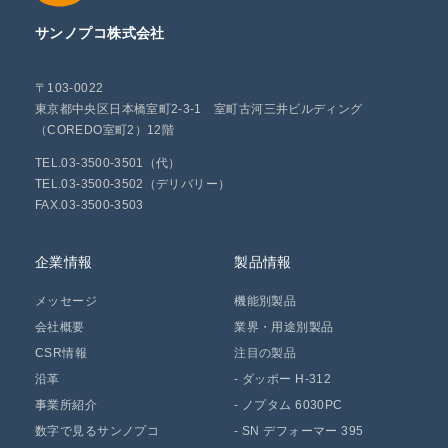
サンノプコ株式会社
〒103-0022
東京都中央区日本橋室町2-3-1 室町古河三井ビルディング
（COREDO室町2）12階
TEL.03-3500-3501（代）
TEL.03-3500-3502（デリバリー）
FAX.03-3500-3503
企業情報
製品情報
メッセージ
機能別製品
会社概要
業界・用途別製品
CSR情報
注目の製品
沿革
-
ダッポー H-312
事業所紹介
-
ノプタム 6030PC
数字で見るサンノプコ
-
SN デフォーマー 395