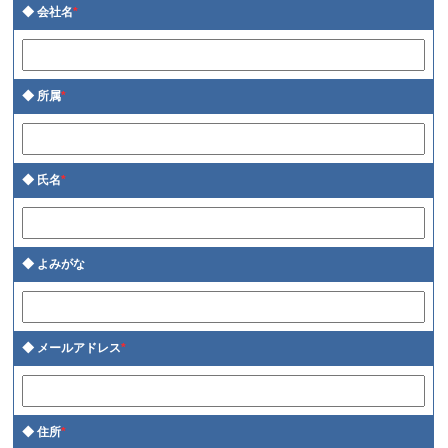
会社名
*
所属
*
氏名
*
よみがな
メールアドレス
*
住所
*