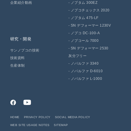
企業紹介動画
-
ノプタム 300EZ
-
ノプコチェックス 2020
-
ノプタム 475-LF
-
SN デフォーマー 1230V
-
ノプコ DC-100-A
研究・開発
-
ノプコール 7000
-
SN デフォーマー 2530
サンノプコの技術
灰分フリー
技術資料
-
ノパルファ 3340
生産体制
-
ノパルファ D-6010
-
ノパルファ L-1000
HOME
PRIVACY POLICY
SOCIAL MEDIA POLICY
WEB SITE USAGE NOTES
SITEMAP