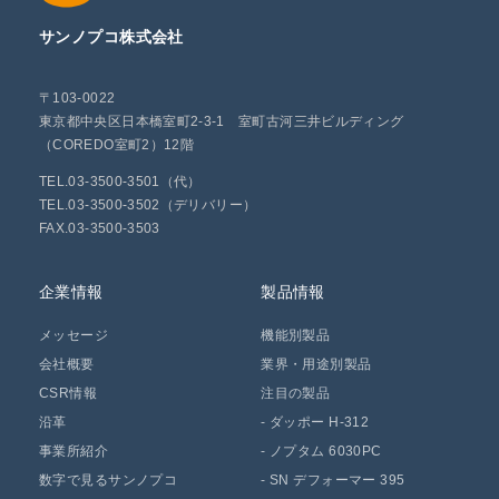
サンノプコ株式会社
〒103-0022
東京都中央区日本橋室町2-3-1 室町古河三井ビルディング
（COREDO室町2）12階
TEL.03-3500-3501（代）
TEL.03-3500-3502（デリバリー）
FAX.03-3500-3503
企業情報
製品情報
メッセージ
機能別製品
会社概要
業界・用途別製品
CSR情報
注目の製品
沿革
-
ダッポー H-312
事業所紹介
-
ノプタム 6030PC
数字で見るサンノプコ
-
SN デフォーマー 395