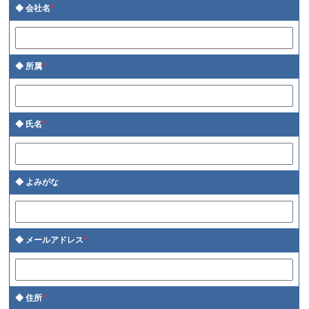
会社名
*
所属
*
氏名
*
よみがな
メールアドレス
*
住所
*