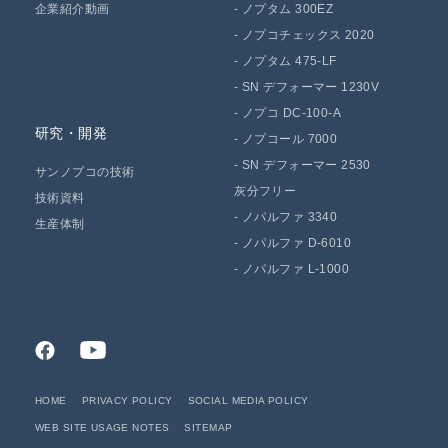
企業紹介動画
-
ノプタム 300EZ
-
ノプコチェックス 2020
-
ノプタム 475-LF
-
SN デフォーマー 1230V
-
ノプコ DC-100-A
研究・開発
-
ノプコール 7000
-
SN デフォーマー 2530
サンノプコの技術
灰分フリー
技術資料
-
ノパルファ 3340
生産体制
-
ノパルファ D-6010
-
ノパルファ L-1000
HOME
PRIVACY POLICY
SOCIAL MEDIA POLICY
WEB SITE USAGE NOTES
SITEMAP