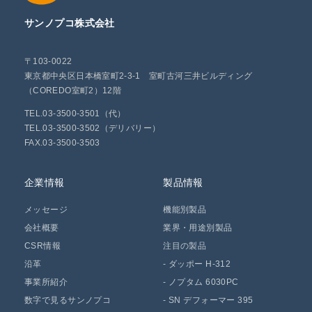
サンノプコ株式会社
〒103-0022
東京都中央区日本橋室町2-3-1 室町古河三井ビルディング
（COREDO室町2）12階
TEL.03-3500-3501（代）
TEL.03-3500-3502（デリバリー）
FAX.03-3500-3503
企業情報
製品情報
メッセージ
機能別製品
会社概要
業界・用途別製品
CSR情報
注目の製品
沿革
-
ダッポー H-312
事業所紹介
-
ノプタム 6030PC
数字で見るサンノプコ
-
SN デフォーマー 395