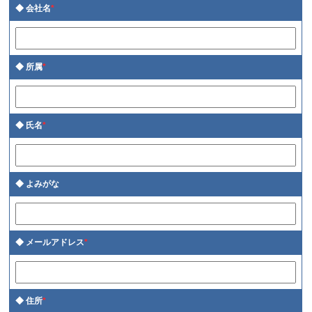
会社名
*
所属
*
氏名
*
よみがな
メールアドレス
*
住所
*