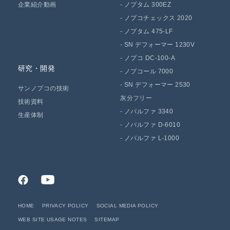
企業紹介動画
-
ノプタム 300EZ
-
ノプコチェックス 2020
-
ノプタム 475-LF
-
SN デフォーマー 1230V
-
ノプコ DC-100-A
研究・開発
-
ノプコール 7000
-
SN デフォーマー 2530
サンノプコの技術
灰分フリー
技術資料
-
ノパルファ 3340
生産体制
-
ノパルファ D-6010
-
ノパルファ L-1000
HOME
PRIVACY POLICY
SOCIAL MEDIA POLICY
WEB SITE USAGE NOTES
SITEMAP