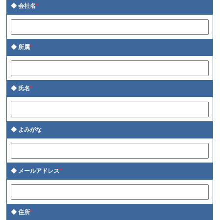
会社名
*
所属
*
氏名
*
よみがな
メールアドレス
*
住所
*