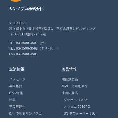
サンノプコ株式会社
〒103-0022
東京都中央区日本橋室町2-3-1 室町古河三井ビルディング
（COREDO室町2）12階
TEL.03-3500-3501（代）
TEL.03-3500-3502（デリバリー）
FAX.03-3500-3503
企業情報
製品情報
メッセージ
機能別製品
会社概要
業界・用途別製品
CSR情報
注目の製品
沿革
-
ダッポー H-312
事業所紹介
-
ノプタム 6030PC
数字で見るサンノプコ
-
SN デフォーマー 395