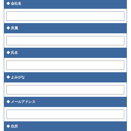
会社名
*
所属
*
氏名
*
よみがな
メールアドレス
*
住所
*