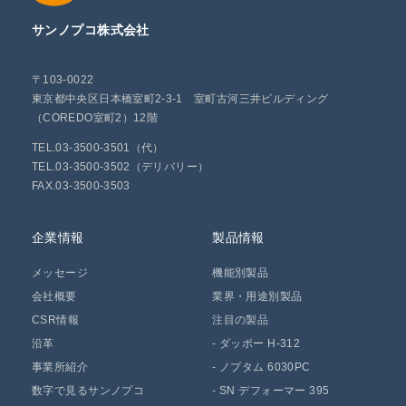
サンノプコ株式会社
〒103-0022
東京都中央区日本橋室町2-3-1 室町古河三井ビルディング
（COREDO室町2）12階
TEL.03-3500-3501（代）
TEL.03-3500-3502（デリバリー）
FAX.03-3500-3503
企業情報
製品情報
メッセージ
機能別製品
会社概要
業界・用途別製品
CSR情報
注目の製品
沿革
-
ダッポー H-312
事業所紹介
-
ノプタム 6030PC
数字で見るサンノプコ
-
SN デフォーマー 395