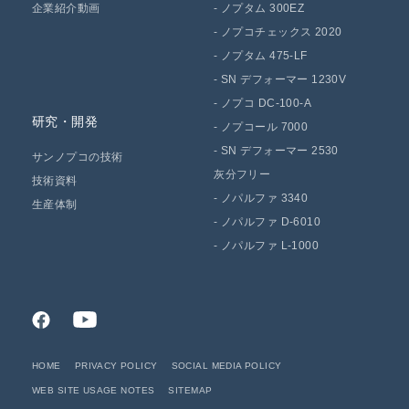
企業紹介動画
-
ノプタム 300EZ
-
ノプコチェックス 2020
-
ノプタム 475-LF
-
SN デフォーマー 1230V
-
ノプコ DC-100-A
研究・開発
-
ノプコール 7000
-
SN デフォーマー 2530
サンノプコの技術
灰分フリー
技術資料
-
ノパルファ 3340
生産体制
-
ノパルファ D-6010
-
ノパルファ L-1000
HOME
PRIVACY POLICY
SOCIAL MEDIA POLICY
WEB SITE USAGE NOTES
SITEMAP