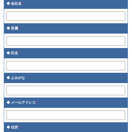
会社名
*
所属
*
氏名
*
よみがな
メールアドレス
*
住所
*