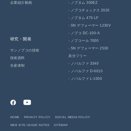
企業紹介動画
-
ノプタム 300EZ
-
ノプコチェックス 2020
-
ノプタム 475-LF
-
SN デフォーマー 1230V
-
ノプコ DC-100-A
研究・開発
-
ノプコール 7000
-
SN デフォーマー 2530
サンノプコの技術
灰分フリー
技術資料
-
ノパルファ 3340
生産体制
-
ノパルファ D-6010
-
ノパルファ L-1000
HOME
PRIVACY POLICY
SOCIAL MEDIA POLICY
WEB SITE USAGE NOTES
SITEMAP