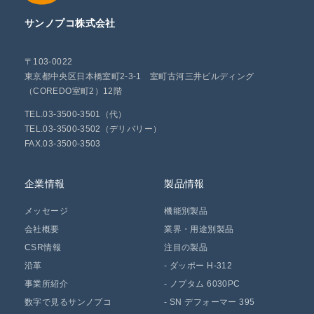
サンノプコ株式会社
〒103-0022
東京都中央区日本橋室町2-3-1 室町古河三井ビルディング
（COREDO室町2）12階
TEL.03-3500-3501（代）
TEL.03-3500-3502（デリバリー）
FAX.03-3500-3503
企業情報
製品情報
メッセージ
機能別製品
会社概要
業界・用途別製品
CSR情報
注目の製品
沿革
-
ダッポー H-312
事業所紹介
-
ノプタム 6030PC
数字で見るサンノプコ
-
SN デフォーマー 395