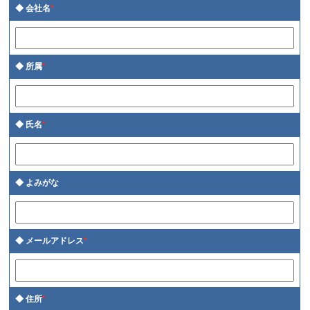
会社名
*
所属
*
氏名
*
よみがな
メールアドレス
*
住所
*