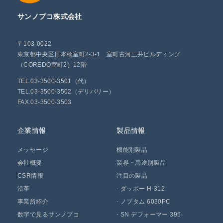
サンノプコ株式会社
〒103-0022
東京都中央区日本橋室町2-3-1 室町古河三井ビルディング
（COREDO室町2）12階
TEL.03-3500-3501（代）
TEL.03-3500-3502（デリバリー）
FAX.03-3500-3503
企業情報
製品情報
メッセージ
機能別製品
会社概要
業界・用途別製品
CSR情報
注目の製品
沿革
-
ダッポー H-312
事業所紹介
-
ノプタム 6030PC
数字で見るサンノプコ
-
SN デフォーマー 395