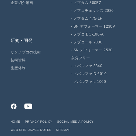
企業紹介動画
-
ノプタム 300EZ
-
ノプコチェックス 2020
-
ノプタム 475-LF
-
SN デフォーマー 1230V
-
ノプコ DC-100-A
研究・開発
-
ノプコール 7000
-
SN デフォーマー 2530
サンノプコの技術
灰分フリー
技術資料
-
ノパルファ 3340
生産体制
-
ノパルファ D-6010
-
ノパルファ L-1000
HOME
PRIVACY POLICY
SOCIAL MEDIA POLICY
WEB SITE USAGE NOTES
SITEMAP