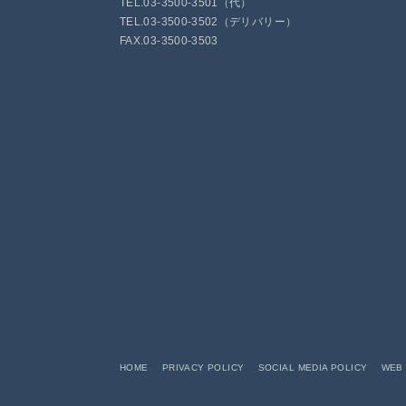
TEL.03-3500-3501（代）
TEL.03-3500-3502（デリバリー）
FAX.03-3500-3503
HOME
PRIVACY POLICY
SOCIAL MEDIA POLICY
WEB 