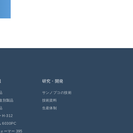
報
研究・開発
品
サンノプコの技術
途別製品
技術資料
品
生産体制
H-312
 6030PC
フォーマー 395