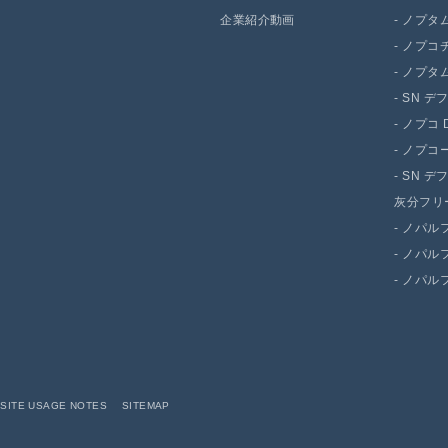
企業紹介動画
-
ノプタム 
-
ノプコチ
-
ノプタム 
-
SN デ
-
ノプコ D
-
ノプコー
-
SN デ
灰分フリ
-
ノパルフ
-
ノパルファ
-
ノパルファ
SITE USAGE NOTES
SITEMAP