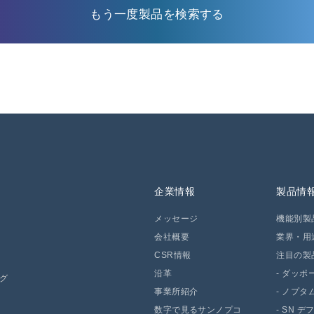
もう一度製品を検索する
企業情報
製品情
メッセージ
機能別製
会社概要
業界・用
CSR情報
注目の製
沿革
-
ダッポー 
ング
事業所紹介
-
ノプタム
数字で見るサンノプコ
-
SN デ