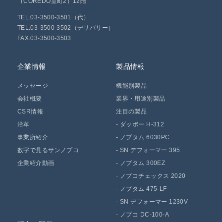
（COREDO室町2）12階
TEL.03-3500-3501（代）
TEL.03-3500-3502（デリバリー）
FAX.03-3500-3503
企業情報
製品情報
メッセージ
機能別製品
会社概要
業界・用途別製品
CSR情報
注目の製品
沿革
-
ダッポー H-312
事業所紹介
-
ノプタム 6030PC
数字で見るサンノプコ
-
SN デフォーマー 395
企業紹介動画
-
ノプタム 300EZ
-
ノプコチェックス 2020
-
ノプタム 475-LF
-
SN デフォーマー 1230V
-
ノプコ DC-100-A