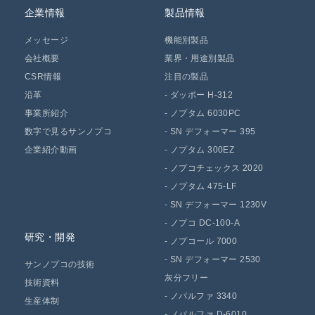
企業情報
製品情報
メッセージ
機能別製品
会社概要
業界・用途別製品
CSR情報
注目の製品
沿革
-
ダッポー H-312
事業所紹介
-
ノプタム 6030PC
数字で見るサンノプコ
-
SN デフォーマー 395
企業紹介動画
-
ノプタム 300EZ
-
ノプコチェックス 2020
-
ノプタム 475-LF
-
SN デフォーマー 1230V
-
ノプコ DC-100-A
研究・開発
-
ノプコール 7000
-
SN デフォーマー 2530
サンノプコの技術
灰分フリー
技術資料
-
ノパルファ 3340
生産体制
-
ノパルファ D-6010