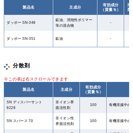
有効成分
溶
製品名
主成分
（質量％）
剤
鉱油、消泡性ポリマー
ダッポー SN-348
-
-
等の混合物
ダッポー SN-351
鉱油
-
-
分散剤
有効成分
製品名
主成分
（質量％）
SN ディスパーサント
非イオン界
100
有機溶媒中の
9228
面活性剤
非イオン性
SN スパース 70
100
有機溶媒中の
界面活性剤