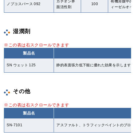
カチオン界
有機溶媒中の
ノプコスパース 092
100
面活性剤
ィーゼルオイ
湿潤剤
製品名
SN ウェット 125
静的表面張力低下能に優れた効果を示します。
その他
製品名
SN-7101
アスファルト、トラフィックペイントのブロッ