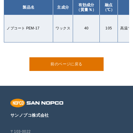
有効成分
融点
製品名
主成分
（質量％）
（℃）
ノプコート PEM-17
ワックス
40
105
高温で
前のページに戻る
サンノプコ株式会社
〒103-0022