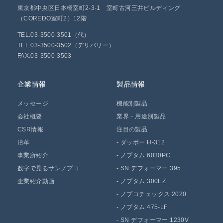
東京都中央区日本橋室町2-3-1 室町古河三井ビルディング
（COREDO室町2）12階
TEL.03-3500-3501（代）
TEL.03-3500-3502（デリバリー）
FAX.03-3500-3503
企業情報
製品情報
メッセージ
機能別製品
会社概要
業界・用途別製品
CSR情報
注目の製品
沿革
-
ダッポー H-312
事業所紹介
-
ノプタム 6030PC
数字で見るサンノプコ
-
SN デフォーマー 395
企業紹介動画
-
ノプタム 300EZ
-
ノプコチェックス 2020
-
ノプタム 475-LF
-
SN デフォーマー 1230V