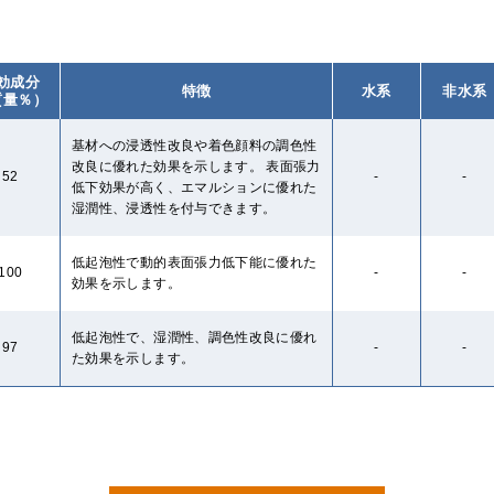
効成分
特徴
水系
非水系
質量％）
基材への浸透性改良や着色顔料の調色性
改良に優れた効果を示します。 表面張力
52
-
-
低下効果が高く、エマルションに優れた
湿潤性、浸透性を付与できます。
低起泡性で動的表面張力低下能に優れた
100
-
-
効果を示します。
低起泡性で、湿潤性、調色性改良に優れ
97
-
-
た効果を示します。