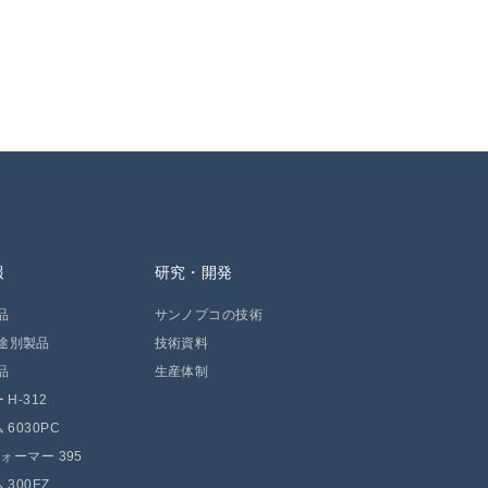
報
研究・開発
品
サンノプコの技術
途別製品
技術資料
品
生産体制
H-312
 6030PC
フォーマー 395
300EZ