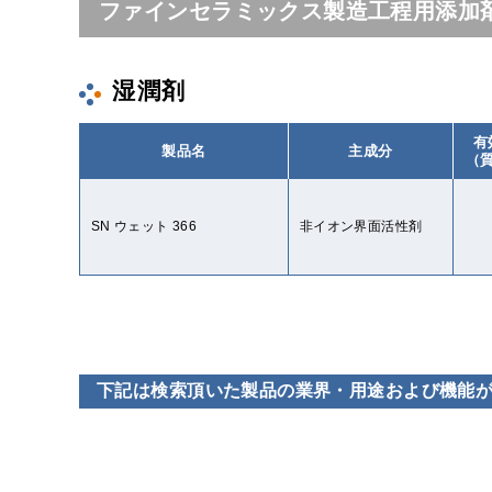
ファインセラミックス製造工程用添加
湿潤剤
有
製品名
主成分
（
SN ウェット 366
非イオン界面活性剤
下記は検索頂いた製品の業界・用途および機能