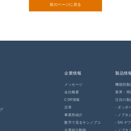
前のページに戻る
企業情報
製品情
メッセージ
機能別製
会社概要
業界・用
CSR情報
注目の製
沿革
-
ダッポー 
ング
事業所紹介
-
ノプタム
数字で見るサンノプコ
-
SN デ
企業紹介動画
-
ノプタム 