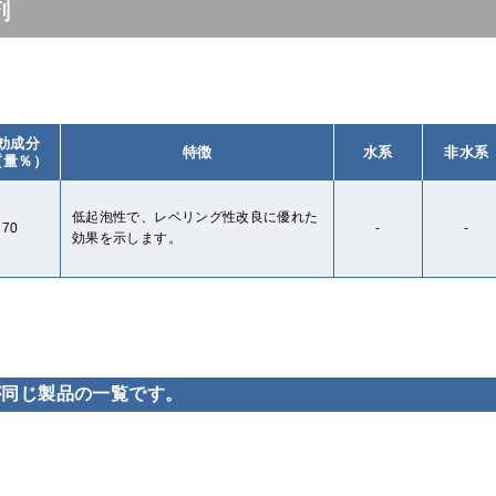
剤
効成分
特徴
水系
非水系
質量％）
低起泡性で、レベリング性改良に優れた
70
-
-
効果を示します。
が同じ製品の一覧です。