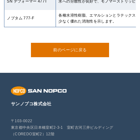
SN デフォーマー 477T
水への分散性が良好で、モノマーストリッピン
各種水溶性樹脂、エマルションとラテックス、
ノプタム 777-F
少なく優れた消泡性を示します。
前のページに戻る
サンノプコ株式会社
〒103-0022
東京都中央区日本橋室町2-3-1 室町古河三井ビルディング
（COREDO室町2）12階