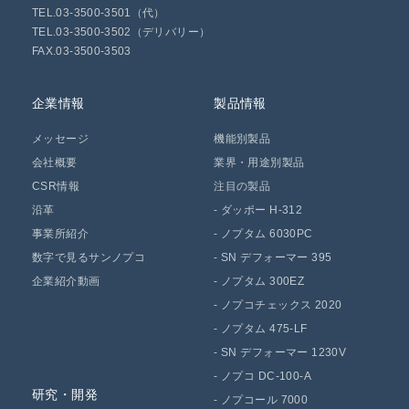
TEL.03-3500-3501（代）
TEL.03-3500-3502（デリバリー）
FAX.03-3500-3503
企業情報
製品情報
メッセージ
機能別製品
会社概要
業界・用途別製品
CSR情報
注目の製品
沿革
-
ダッポー H-312
事業所紹介
-
ノプタム 6030PC
数字で見るサンノプコ
-
SN デフォーマー 395
企業紹介動画
-
ノプタム 300EZ
-
ノプコチェックス 2020
-
ノプタム 475-LF
-
SN デフォーマー 1230V
-
ノプコ DC-100-A
研究・開発
-
ノプコール 7000