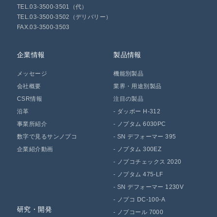
TEL.03-3500-3501（代）
TEL.03-3500-3502（デリバリー）
FAX.03-3500-3503
企業情報
製品情報
メッセージ
機能別製品
会社概要
業界・用途別製品
CSR情報
注目の製品
沿革
-
ダッポー H-312
事業所紹介
-
ノプタム 6030PC
数字で見るサンノプコ
-
SN デフォーマー 395
企業紹介動画
-
ノプタム 300EZ
-
ノプコチェックス 2020
-
ノプタム 475-LF
-
SN デフォーマー 1230V
-
ノプコ DC-100-A
研究・開発
-
ノプコール 7000