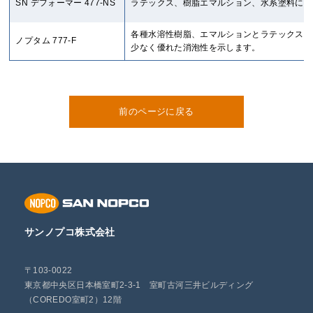
SN デフォーマー 477-NS
ラテックス、樹脂エマルション、水系塗料に優
各種水溶性樹脂、エマルションとラテックス、
ノプタム 777-F
少なく優れた消泡性を示します。
前のページに戻る
サンノプコ株式会社
〒103-0022
東京都中央区日本橋室町2-3-1 室町古河三井ビルディング
（COREDO室町2）12階