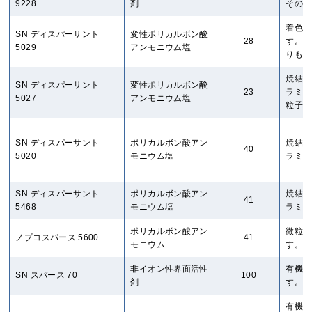
9228
剤
その他
着色顔
SN ディスパーサント
変性ポリカルボン酸
28
す。無
5029
アンモニウム塩
りも分
焼結後
SN ディスパーサント
変性ポリカルボン酸
23
ラミッ
5027
アンモニウム塩
粒子に
SN ディスパーサント
ポリカルボン酸アン
焼結後
40
5020
モニウム塩
ラミッ
SN ディスパーサント
ポリカルボン酸アン
焼結後
41
5468
モニウム塩
ラミッ
ポリカルボン酸アン
微粒子
ノプコスパース 5600
41
モニウム
す。触
非イオン性界面活性
有機溶
SN スパース 70
100
剤
す。磁
有機溶