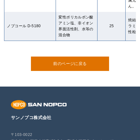
属元素
ん。
変性ポリカルボン酸
焼結後
アミン塩、非イオン
ノプコール D-5180
25
ラミッ
界面活性剤、水等の
性粒子
混合物
前のページに戻る
サンノプコ株式会社
〒103-0022