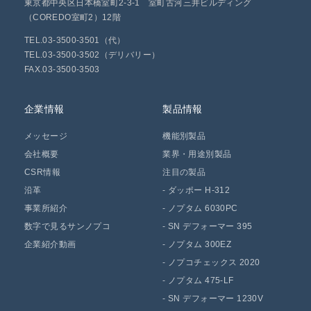
東京都中央区日本橋室町2-3-1 室町古河三井ビルディング
（COREDO室町2）12階
TEL.03-3500-3501（代）
TEL.03-3500-3502（デリバリー）
FAX.03-3500-3503
企業情報
製品情報
メッセージ
機能別製品
会社概要
業界・用途別製品
CSR情報
注目の製品
沿革
-
ダッポー H-312
事業所紹介
-
ノプタム 6030PC
数字で見るサンノプコ
-
SN デフォーマー 395
企業紹介動画
-
ノプタム 300EZ
-
ノプコチェックス 2020
-
ノプタム 475-LF
-
SN デフォーマー 1230V