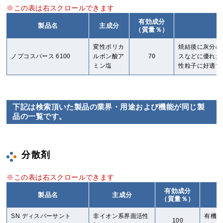
有効成分
製品名
主成分
（質量％）
変性ポリカ
焼結後に灰分の
ノプコスパース 6100
ルボン酸ア
70
スなどに優れた
ミン塩
性粒子に好適で
下記は検索頂いた製品の業界・用途および機能が同じ製
品の一覧です。
分散剤
有効成分
製品名
主成分
（質量％）
SN ディスパーサント
非イオン系界面活性
有機溶
100