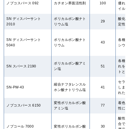
ノプコスパース 092
カチオン界面活性剤
100
優れた
イル中
SN ディスパーサント
ポリカルボン酸ナト
酸化チ
29
2010
リウム塩
定性に
SN ディスパーサント
ポリカルボン酸ナト
各種顔
43
5040
リウム
シウム
各種顔
ポリカルボン酸アミ
SN スパース 2190
51
れを防
ン塩
トとプ
セラミ
縮合ナフタレンスル
SN-PW-43
41
します
ホン酸ナトリウム塩
れた効
変性ポリカルボン酸
着色顔
ノプコスパース 6150
77
アミン塩
性に優
酸性条
合でも
ノプコール 7000
変性ポリカルボン酸
30