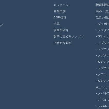
メッセージ
機能別製
会社概要
業界・用
CSR情報
注目の製
沿革
-
ダッポー 
ング
事業所紹介
-
ノプタム
数字で見るサンノプコ
-
SN デ
企業紹介動画
-
ノプタム 
-
ノプコチ
-
ノプタム 
-
SN デ
-
ノプコ D
-
ノプコー
-
SN デ
灰分フリ
-
ノパルフ
-
ノパルファ
-
ノパルファ