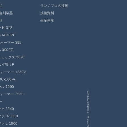
品
サンノプコの技術
途別製品
技術資料
品
生産体制
H-312
 6030PC
フォーマー 395
300EZ
ェックス 2020
475-LF
フォーマー 1230V
C-100-A
ル 7000
COPYRIGHT (C) SAN NOPCO LIMITED ALL RIGHTS RESERVED.
フォーマー 2530
ー
ァ 3340
 D-6010
 L-1000