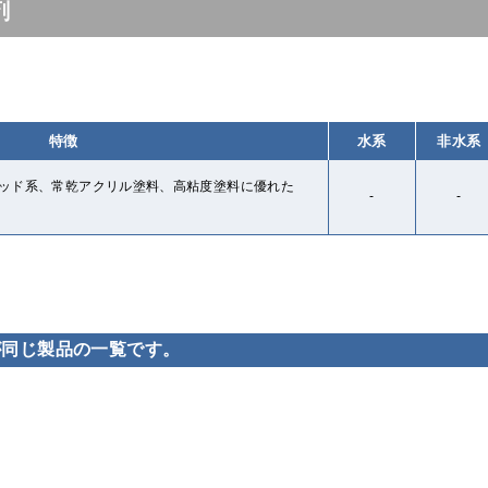
剤
特徴
水系
非水系
キッド系、常乾アクリル塗料、高粘度塗料に優れた
-
-
が同じ製品の一覧です。