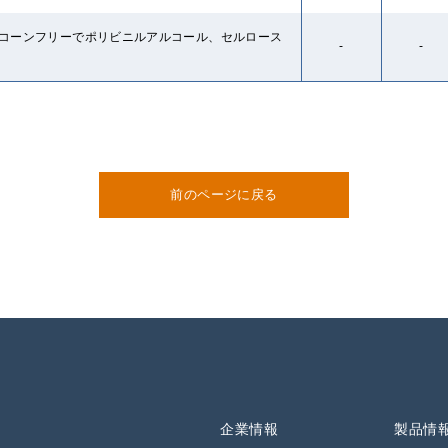
コーンフリーでポリビニルアルコール、セルロース
-
-
前のページに戻る
企業情報
製品情