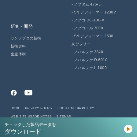
-
ノプタム 475-LF
-
SN デフォーマー 1230V
-
ノプコ DC-100-A
研究・開発
-
ノプコール 7000
-
SN デフォーマー 2530
サンノプコの技術
灰分フリー
技術資料
-
ノパルファ 3340
生産体制
-
ノパルファ D-6010
-
ノパルファ L-1000
HOME
PRIVACY POLICY
SOCIAL MEDIA POLICY
WEB SITE USAGE NOTES
SITEMAP
チェックした製品データを
チェックした製品データを
ダウンロード
ダウンロード
COPYRIGHT (C) SAN NOPCO LIMITED ALL RIGHTS RESERVED.