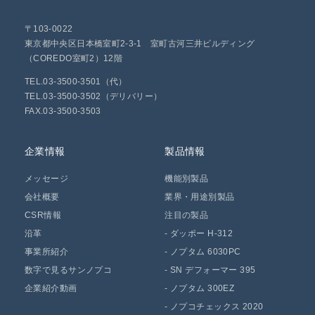
〒103-0022
東京都中央区日本橋室町2-3-1 室町古河三井ビルディング
（COREDO室町2）12階
TEL.03-3500-3501（代）
TEL.03-3500-3502（デリバリー）
FAX.03-3500-3503
企業情報
製品情報
メッセージ
機能別製品
会社概要
業界・用途別製品
CSR情報
注目の製品
沿革
-
ダッポー H-312
事業所紹介
-
ノプタム 6030PC
数字で見るサンノプコ
-
SN デフォーマー 395
企業紹介動画
-
ノプタム 300EZ
-
ノプコチェックス 2020