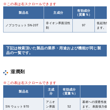
有効成分
製品名
主成分
（質量％）
非イオン界面活性
低起泡性
ノプコウェット SN-20T
97
剤
ます。
下記は検索頂いた製品の業界・用途および機能が同じ製
品の一覧です。
湿潤剤
主成
有効成分
製品名
分
（質量％）
アニオ
基材への浸透性改良
SN ウェット 970
ン界面
52
ます。 表面張力低