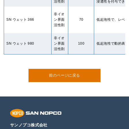
活性剤
浸透性を付与できま
非イオ
SN ウェット 366
ン界面
70
低起泡性で、レベリ
活性剤
非イオ
SN ウェット 980
ン界面
100
低起泡性で動的表面
活性剤
前のページに戻る
サンノプコ株式会社