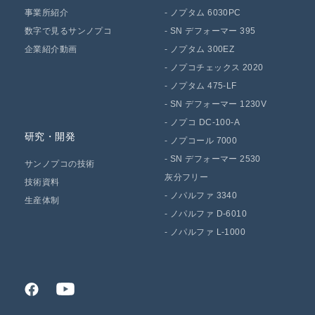
事業所紹介
-
ノプタム 6030PC
数字で見るサンノプコ
-
SN デフォーマー 395
企業紹介動画
-
ノプタム 300EZ
-
ノプコチェックス 2020
-
ノプタム 475-LF
-
SN デフォーマー 1230V
-
ノプコ DC-100-A
研究・開発
-
ノプコール 7000
-
SN デフォーマー 2530
サンノプコの技術
灰分フリー
技術資料
-
ノパルファ 3340
生産体制
-
ノパルファ D-6010
-
ノパルファ L-1000