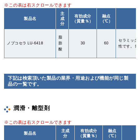
主
有効成分
融点
製品名
成
（質量％）
（℃）
分
脂
セラミック
ノプコセラ LU-6418
肪
30
60
性です。 
酸
下記は検索頂いた製品の業界・用途および機能が同じ製
品の一覧です。
潤滑・離型剤
主成
有効成分
融点
製品名
分
（質量％）
（℃）