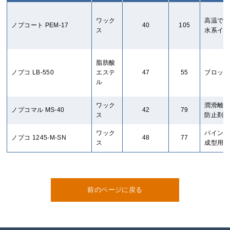
ワック
高温でも
ノプコート PEM-17
40
105
ス
水系イン
脂肪酸
ノプコ LB-550
エステ
47
55
ブロッキ
ル
ワック
潤滑離型
ノプコマル MS-40
42
79
ス
防止剤と
ワック
バインダ
ノプコ 1245-M-SN
48
77
ス
成型用セ
前のページに戻る