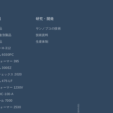
報
研究・開発
品
サンノプコの技術
途別製品
技術資料
品
生産体制
H-312
 6030PC
フォーマー 395
300EZ
ェックス 2020
475-LF
フォーマー 1230V
C-100-A
ル 7000
フォーマー 2530