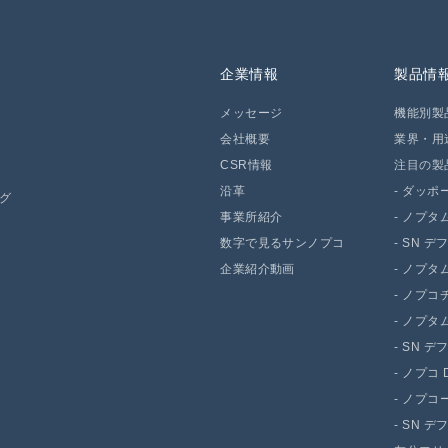
企業情報
製品情
メッセージ
機能別製
会社概要
業界・用
CSR情報
注目の製
沿革
-
ダッポー 
ング
事業所紹介
-
ノプタム
数字で見るサンノプコ
-
SN デ
企業紹介動画
-
ノプタム 
-
ノプコチ
-
ノプタム 
-
SN デ
-
ノプコ D
-
ノプコー
-
SN デ