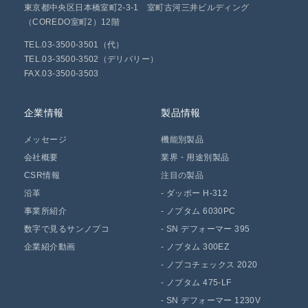
東京都中央区日本橋室町2-3-1 室町古河三井ビルディング
（COREDO室町2）12階
TEL.03-3500-3501（代）
TEL.03-3500-3502（デリバリー）
FAX.03-3500-3503
企業情報
製品情報
メッセージ
機能別製品
会社概要
業界・用途別製品
CSR情報
注目の製品
沿革
-
ダッポー H-312
事業所紹介
-
ノプタム 6030PC
数字で見るサンノプコ
-
SN デフォーマー 395
企業紹介動画
-
ノプタム 300EZ
-
ノプコチェックス 2020
-
ノプタム 475-LF
-
SN デフォーマー 1230V