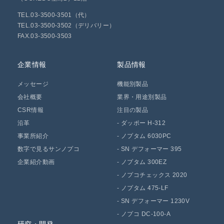
TEL.03-3500-3501（代）
TEL.03-3500-3502（デリバリー）
FAX.03-3500-3503
企業情報
製品情報
メッセージ
機能別製品
会社概要
業界・用途別製品
CSR情報
注目の製品
沿革
-
ダッポー H-312
事業所紹介
-
ノプタム 6030PC
数字で見るサンノプコ
-
SN デフォーマー 395
企業紹介動画
-
ノプタム 300EZ
-
ノプコチェックス 2020
-
ノプタム 475-LF
-
SN デフォーマー 1230V
-
ノプコ DC-100-A
研究・開発