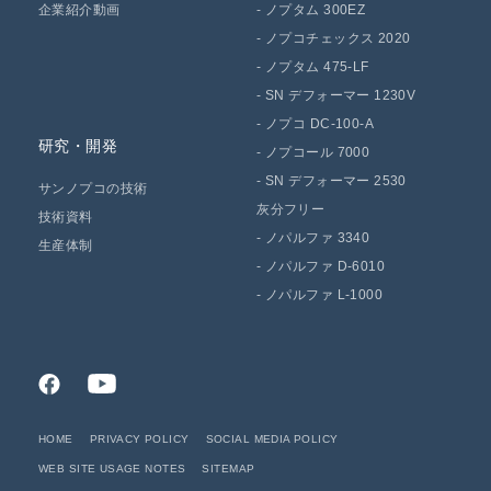
企業紹介動画
-
ノプタム 300EZ
-
ノプコチェックス 2020
-
ノプタム 475-LF
-
SN デフォーマー 1230V
-
ノプコ DC-100-A
研究・開発
-
ノプコール 7000
-
SN デフォーマー 2530
サンノプコの技術
灰分フリー
技術資料
-
ノパルファ 3340
生産体制
-
ノパルファ D-6010
-
ノパルファ L-1000
HOME
PRIVACY POLICY
SOCIAL MEDIA POLICY
WEB SITE USAGE NOTES
SITEMAP