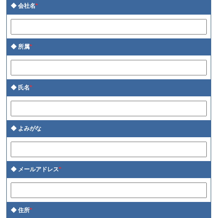
会社名
*
所属
*
氏名
*
よみがな
メールアドレス
*
住所
*