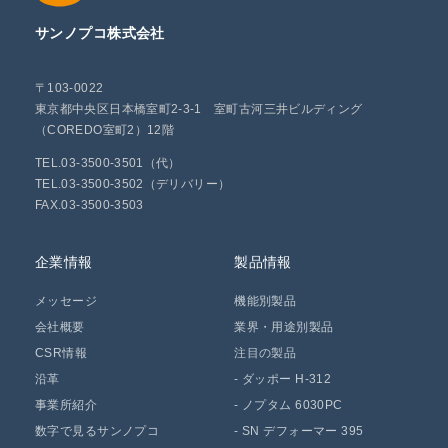
サンノプコ株式会社
〒103-0022
東京都中央区日本橋室町2-3-1 室町古河三井ビルディング
（COREDO室町2）12階
TEL.03-3500-3501（代）
TEL.03-3500-3502（デリバリー）
FAX.03-3500-3503
企業情報
製品情報
メッセージ
機能別製品
会社概要
業界・用途別製品
CSR情報
注目の製品
沿革
-
ダッポー H-312
事業所紹介
-
ノプタム 6030PC
数字で見るサンノプコ
-
SN デフォーマー 395