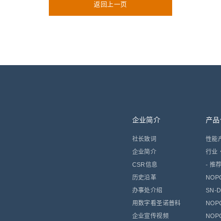
返回上一页
企业简介
产品
社长致词
性能
企业简介
行业
CSR信息
- 推
历史沿革
NOPC
办事处介绍
SN-
用数字看圣诺普科
NOP
企业宣传视频
NOP