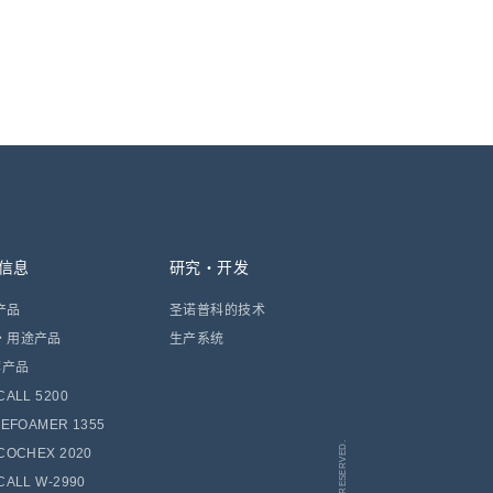
信息
研究・开发
产品
圣诺普科的技术
・用途产品
生产系统
荐产品
ALL 5200
DEFOAMER 1355
COCHEX 2020
CALL W-2990